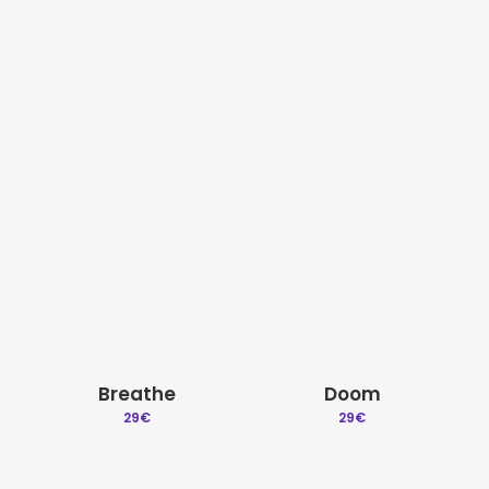
Mezcla y Mastering
Beat a Medida
Quitar reclamacion
Licencias Explicadas
Destruction
Encadenada
29
€
29
€
Créditos | Sobre Gradozero
Preguntas Frecuentes
Breathe
Doom
29
€
29
€