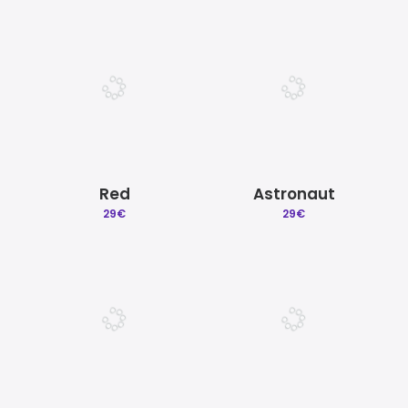
Red
Astronaut
29
€
29
€