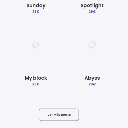
Sunday
Spotlight
29
€
29
€
My block
Abyss
29
€
29
€
Ver Más Beats