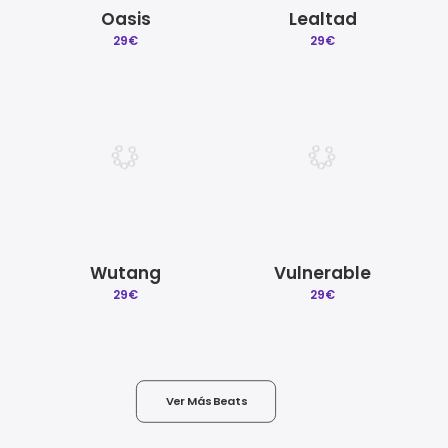
Oasis
Lealtad
29
€
29
€
Wutang
Vulnerable
29
€
29
€
Ver Más Beats