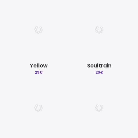
Yellow
Soultrain
29
€
29
€