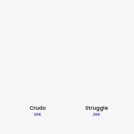
Mezcla y Mastering
Beat a Medida
Quitar reclamacion
Licencias Explicadas
Creeper
Whiskey
29
€
29
€
Créditos | Sobre Gradozero
Preguntas Frecuentes
Crudo
Struggle
29
€
29
€