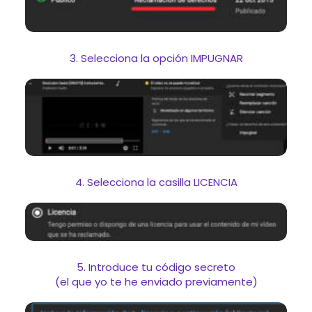
3. Selecciona la opción IMPUGNAR
4. Selecciona la casilla LICENCIA
5. Introduce tu código secreto
(el que yo te he enviado previamente)