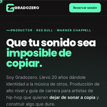
GRADOZERO
Reservar sesión
PRODUCTOR · RED BULL · WARNER CHAPPELL
Que
tu
sonido
sea
imposible
de
copiar.
Soy Gradozero. Llevo 20 años dándole
identidad a la música de otros. Producción de
alto nivel y guía de carrera para artistas de
hip-hop que quieren
dejar de sonar a copia
y
construir algo que dure.