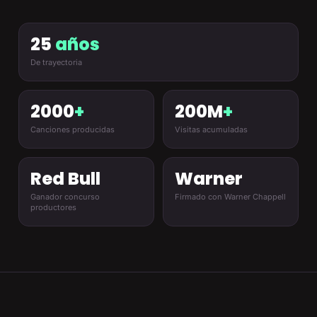
25
años
De trayectoria
2000
+
200M
+
Canciones producidas
Visitas acumuladas
Red Bull
Warner
Ganador concurso
Firmado con Warner Chappell
productores