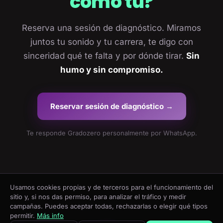
como tú?
Reserva una sesión de diagnóstico. Miramos
juntos tu sonido y tu carrera, te digo con
sinceridad qué te falta y por dónde tirar.
Sin
humo y sin compromiso.
Reservar sesión de diagnóstico →
Te responde Gradozero personalmente por WhatsApp.
Usamos cookies propias y de terceros para el funcionamiento del
sitio y, si nos das permiso, para analizar el tráfico y medir
campañas. Puedes aceptar todas, rechazarlas o elegir qué tipos
© Gradozero · Producción musical y guía de carrera para artistas de
permitir.
Más info
hip-hop que quieren sonar con identidad propia.