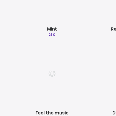
Mint
Re
29
€
Feel the music
D