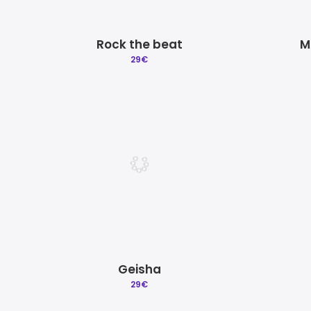
Rock the beat
M
29
€
Geisha
29
€