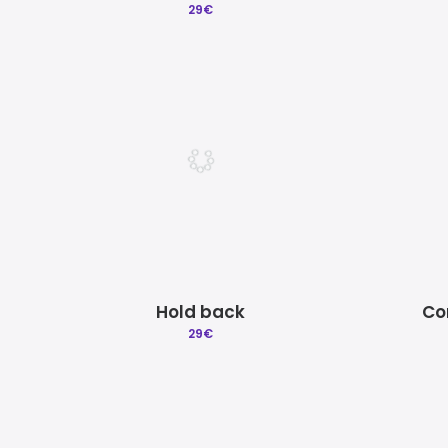
29
€
Hold back
Co
29
€