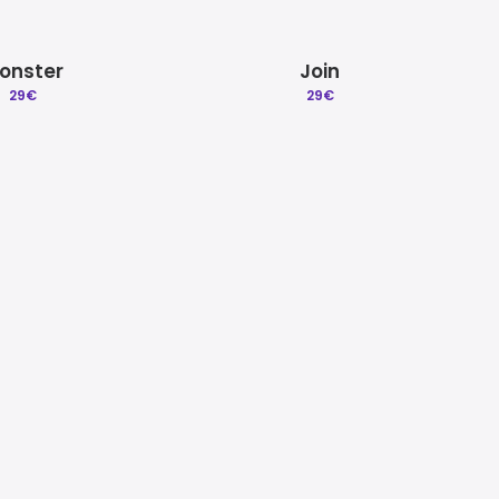
onster
Join
29
€
29
€