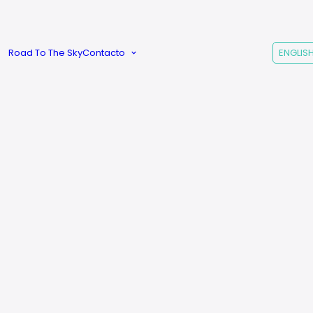
Créditos |
Sobre
Gradozero
Road To The Sky
Contacto
ENGLIS
Preguntas
Frecuentes
roken
Reto
29
€
29
€