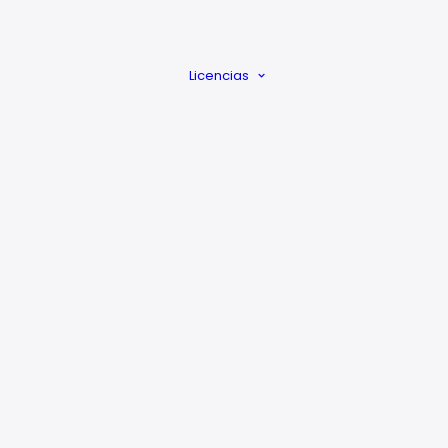
ar Beats?
Mezcla y
Mastering
Licencias
Beat a Medida
Licencias
Explicadas
Quitar
reclamacion
Poderio
B
29
€