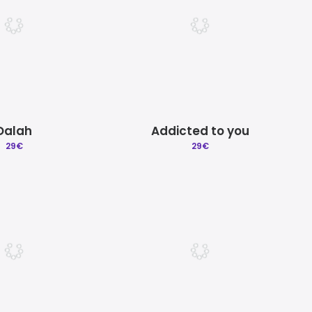
Dalah
Addicted to you
29
€
29
€