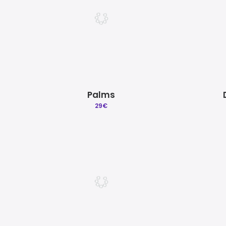
Palms
29
€