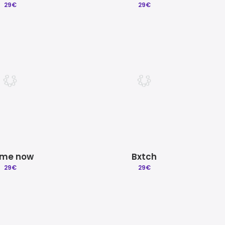
29
€
29
€
me now
Bxtch
29
€
29
€