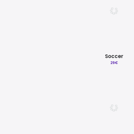
Soccer
29
€