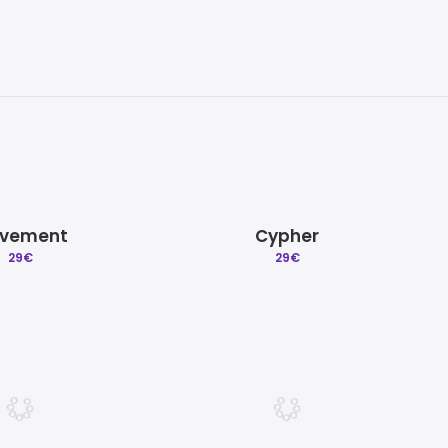
vement
Cypher
29
€
29
€