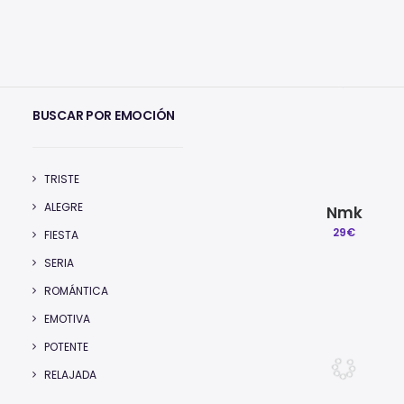
Todos
VOCES
Beats Exclusivos
SAMPLE
BUSCAR POR EMOCIÓN
TRISTE
ALEGRE
Nmk
29
€
FIESTA
SERIA
ROMÁNTICA
EMOTIVA
POTENTE
RELAJADA