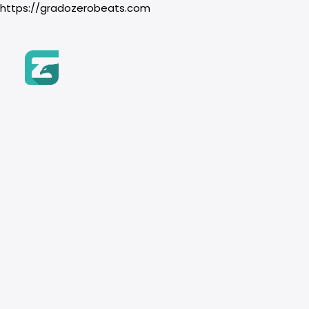
https://gradozerobeats.com
Inicio
Beats
Género
Hip-Hop
Boom Bap
Trap & Drill
R&B
Pop
Acceder
Instrumento
Piano
Guitarra
Orquesta