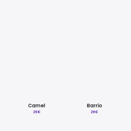
Mezcla y Mastering
Beat a Medida
Quitar reclamacion
Licencias Explicadas
Claro
Check
29
€
29
€
Créditos | Sobre Gradozero
Preguntas Frecuentes
Camel
Barrio
29
€
29
€