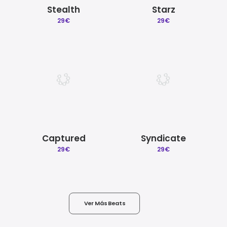
Stealth
Starz
29
€
29
€
Captured
Syndicate
29
€
29
€
Ver Más Beats