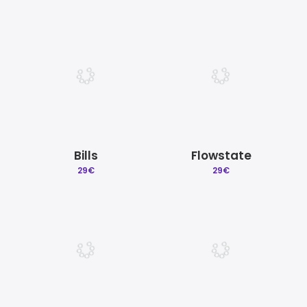
Bills
Flowstate
29
€
29
€