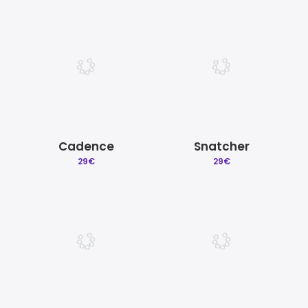
Cadence
Snatcher
29
€
29
€