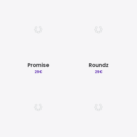
Promise
Roundz
29
€
29
€