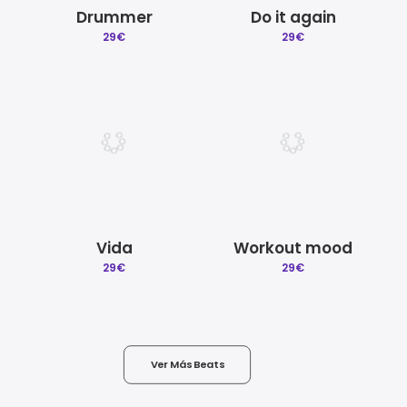
Drummer
Do it again
29
€
29
€
Vida
Workout mood
29
€
29
€
Ver Más Beats