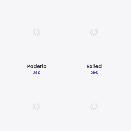
Poderio
Exiled
29
€
29
€