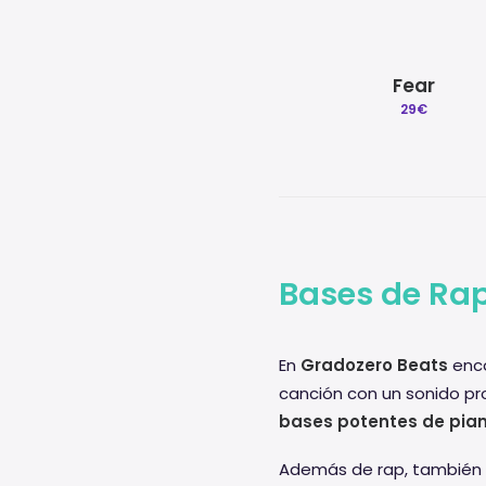
Fear
29
€
Bases de Rap
En
Gradozero Beats
enco
canción con un sonido pr
bases potentes de pia
Además de rap, también 