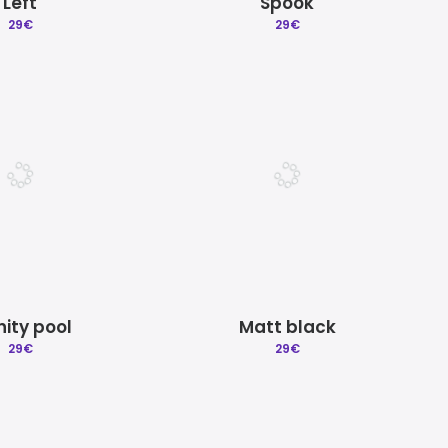
Left
Spook
29
€
29
€
inity pool
Matt black
29
€
29
€