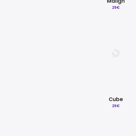
Malign
29
€
Cube
29
€