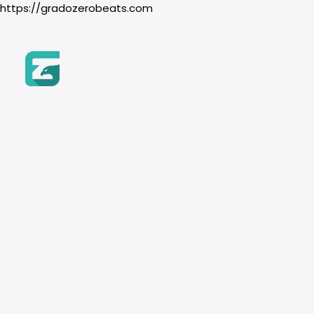
https://gradozerobeats.com
Inicio
Beats
BUSCAR POR NOMBRE
Género
Trap & Drill
Búsqueda
Hip-Hop
de
Recuerda usar los filtros
Boom Bap
productos
Trap & Drill
R&B
BUSCAR POR GÉNERO
Pop
Instrumento
HIP HOP
BOOM BAP
Piano
TRAP & DRILL
Guitarra
Orquesta