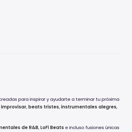
readas para inspirar y ayudarte a terminar tu próxima
 improvisar
,
beats tristes
,
instrumentales alegres
,
mentales de R&B
,
LoFi Beats
e incluso fusiones únicas