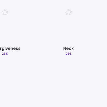
orgiveness
Neck
29
€
29
€