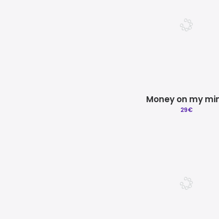
Money on my mi
29
€