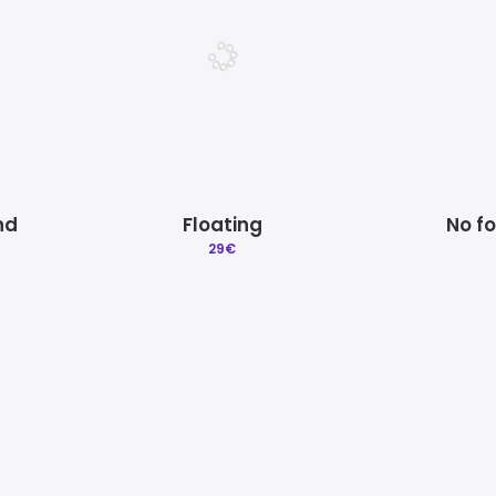
nd
Floating
No f
29
€