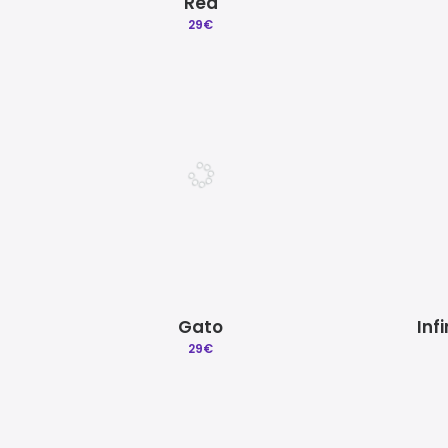
Red
29
€
Gato
Inf
29
€