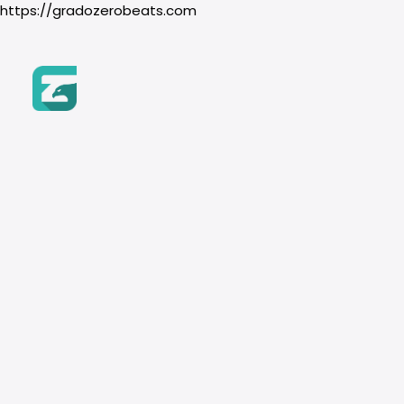
https://gradozerobeats.com
Inicio
Beats
Bea
Género
Exclusivos
Hip-Hop
Boom Bap
Trap & Drill
R&B
Pop
Instrumento
Piano
Guitarra
Orquesta