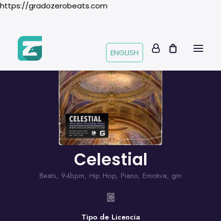
https://gradozerobeats.com
ENGLISH
Celestial
Beats
,
94bpm
,
Hip Hop
,
Piano
,
Emotiva
,
gm
Tipo de Licencia