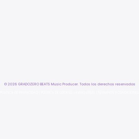
© 2026 GRADOZERO BEATS Music Producer. Todos los derechos reservados
POLÍTICA DE PRIVACIDAD
|
POLÍTICA DE COOKIES
|
AVISO LEGAL
|
TÉRMINOS Y CONDICIONES