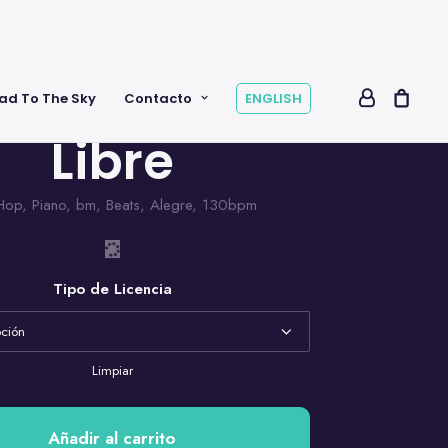
ad To The Sky
Contacto
ENGLISH
Libre
Hop
,
Piano
,
bm
,
Beats
,
Alegre
,
130bpm
Tipo de Licencia
Limpiar
Añadir al carrito