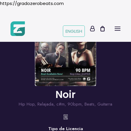
https://gradozerobeats.com
ENGLISH
Noir
Hip Hop
,
Relajada
,
c#m
,
90bpm
,
Beats
,
Guitarra
Tipo de Licencia