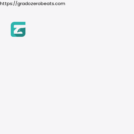
https://gradozerobeats.com
Inicio
Beats
Género
Hip-Hop
Boom Bap
Trap & Drill
R&B
Pop
Instrumento
Piano
Guitarra
Orquesta