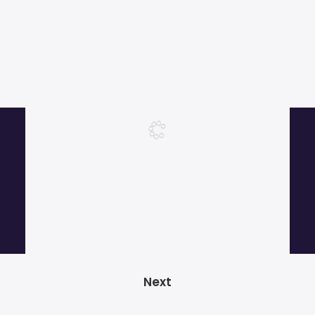
Más de 1000 clientes satisfechos.
© 2026 GRADOZERO BEATS Music Producer. Todos los derechos
reservados
POLÍTICA DE PRIVACIDAD
|
POLÍTICA DE COOKIES
|
AVISO LEGAL
|
TÉRMINOS Y
Next
CONDICIONES