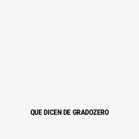
Mezcla y Mastering
ROYALTY FREE
Beat a Medida
Calidad profesional
Quitar reclamacion
Licencias Explicadas
SOPORTE
¿Necesitas ayuda?
Créditos | Sobre Gradozero
Preguntas Frecuentes
PAGO SEGURO
Estás en buenas manos
QUÉ DICEN DE GRADOZERO