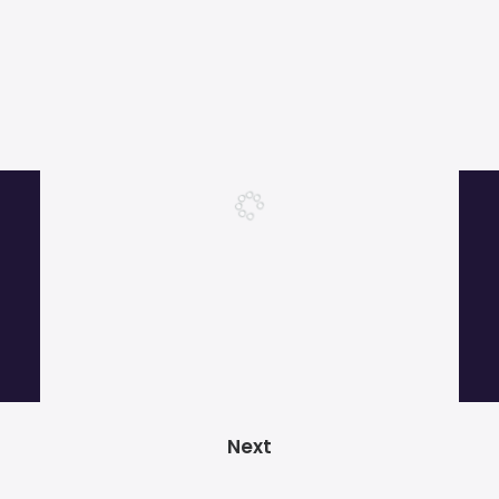
Más de 1000 clientes satisfechos.
© 2026 GRADOZERO BEATS Music Producer. Todos los derechos
reservados
POLÍTICA DE PRIVACIDAD
|
POLÍTICA DE COOKIES
|
AVISO LEGAL
|
TÉRMINOS Y
Next
CONDICIONES