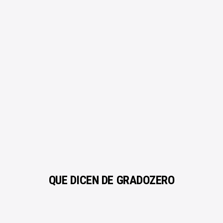
Mezcla y Mastering
ROYALTY FREE
Beat a Medida
Calidad profesional
Quitar reclamacion
Licencias Explicadas
SOPORTE
¿Necesitas ayuda?
Créditos | Sobre Gradozero
Preguntas Frecuentes
PAGO SEGURO
Estás en buenas manos
QUÉ DICEN DE GRADOZERO