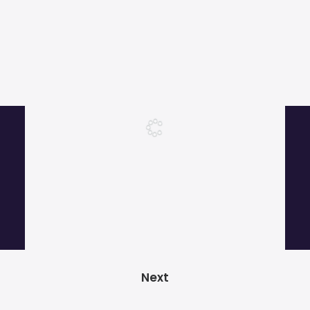
Más de 1000 clientes satisfechos.
© 2026 GRADOZERO BEATS Music Producer. Todos los derechos
reservados
POLÍTICA DE PRIVACIDAD
|
POLÍTICA DE COOKIES
|
AVISO LEGAL
|
TÉRMINOS Y
Next
CONDICIONES