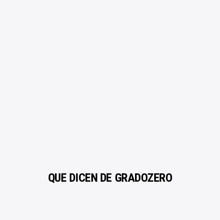
Mezcla y Mastering
ROYALTY FREE
Beat a Medida
Calidad profesional
Quitar reclamacion
Licencias Explicadas
SOPORTE
¿Necesitas ayuda?
Créditos | Sobre Gradozero
Preguntas Frecuentes
PAGO SEGURO
Estás en buenas manos
QUÉ DICEN DE GRADOZERO