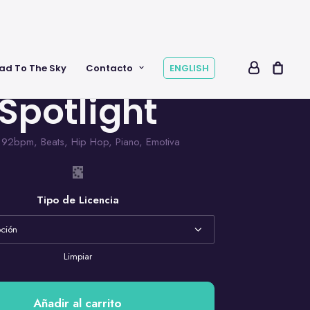
ad To The Sky
Contacto
ENGLISH
Spotlight
,
92bpm
,
Beats
,
Hip Hop
,
Piano
,
Emotiva
Tipo de Licencia
Limpiar
Añadir al carrito