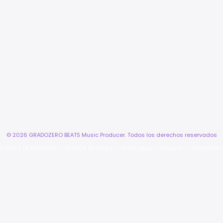
© 2026 GRADOZERO BEATS Music Producer. Todos los derechos reservados
POLÍTICA DE PRIVACIDAD
|
POLÍTICA DE COOKIES
|
AVISO LEGAL
|
TÉRMINOS Y CONDICIONES