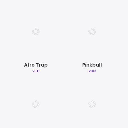
Afro Trap
Pinkball
29
€
29
€