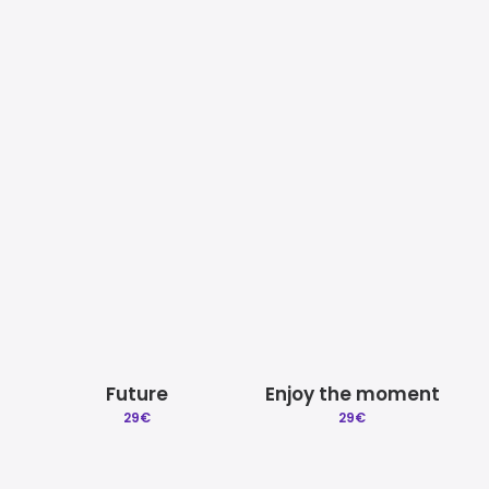
Mezcla y Mastering
Beat a Medida
Quitar reclamacion
Licencias Explicadas
Phantasia
Fyah Gyal
29
€
29
€
Créditos | Sobre Gradozero
Preguntas Frecuentes
Future
Enjoy the moment
29
€
29
€