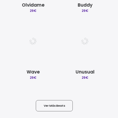
Olvidame
Buddy
29
€
29
€
Wave
Unusual
29
€
29
€
Ver Más Beats