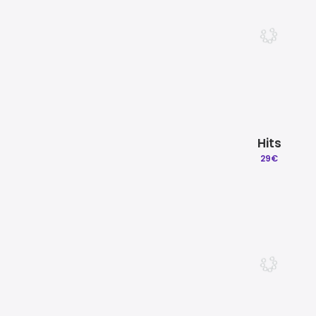
Hits
29
€