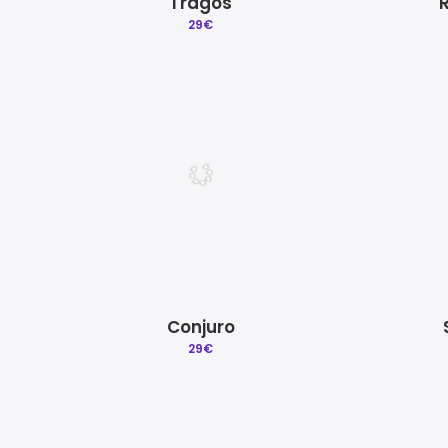
Tragos
29
€
Conjuro
29
€