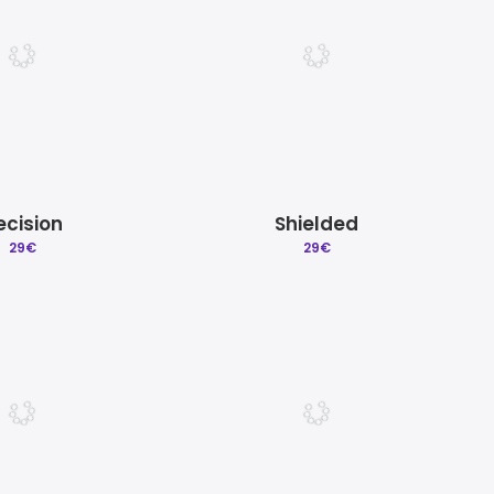
ecision
Shielded
29
€
29
€