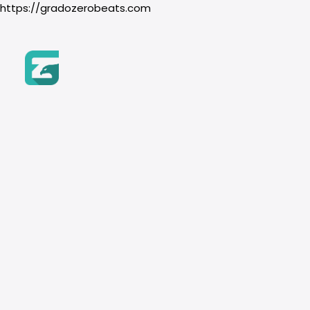
https://gradozerobeats.com
Inicio
Beats
BUSCAR POR NOMBRE
Género
Triste
Búsqueda
Hip-Hop
de
Recuerda usar los filtros
Boom Bap
productos
Trap & Drill
R&B
BUSCAR POR GÉNERO
Pop
Instrumento
HIP HOP
BOOM BAP
Piano
TRAP & DRILL
Guitarra
Orquesta