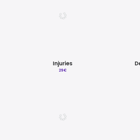
Injuries
D
29
€