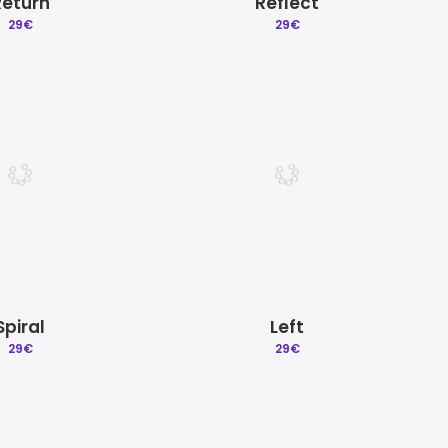
Return
Reflect
29
€
29
€
Spiral
Left
29
€
29
€