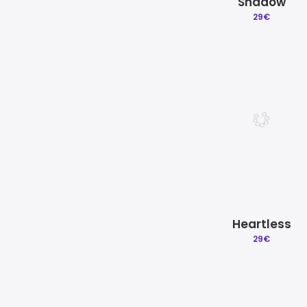
Shadow
29
€
Heartless
29
€