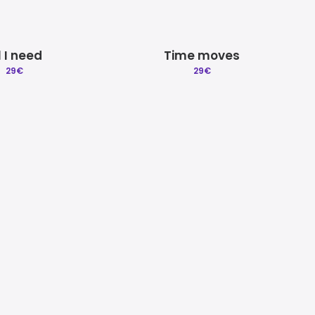
l I need
Time moves
29
€
29
€