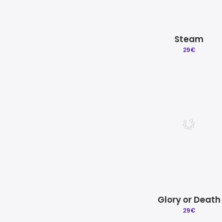
Steam
29
€
Glory or Death
29
€