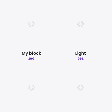
My block
Light
29
€
29
€