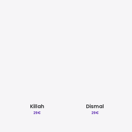
Mezcla y Mastering
Beat a Medida
Quitar reclamacion
Licencias Explicadas
Venice
Steam
29
€
29
€
Créditos | Sobre Gradozero
Preguntas Frecuentes
Killah
Dismal
29
€
29
€