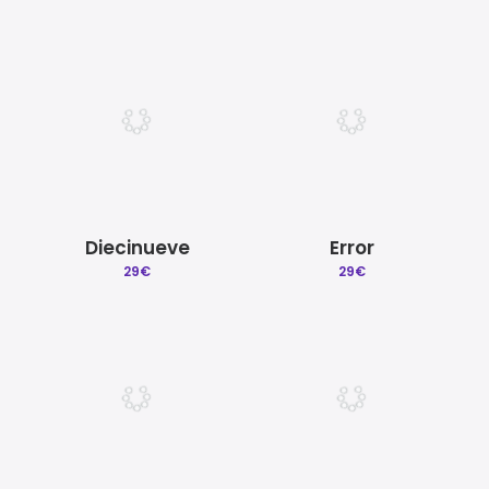
Diecinueve
Error
29
€
29
€