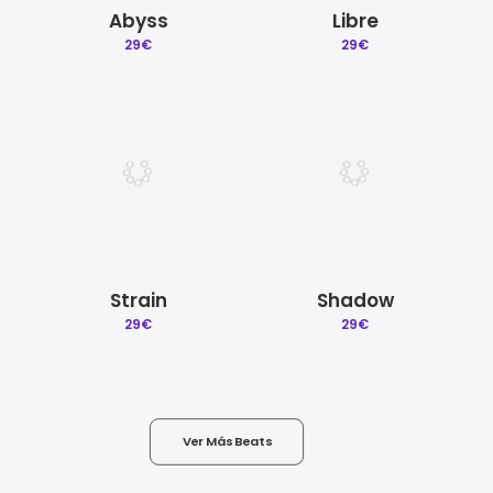
Abyss
Libre
29
€
29
€
Strain
Shadow
29
€
29
€
Ver Más Beats