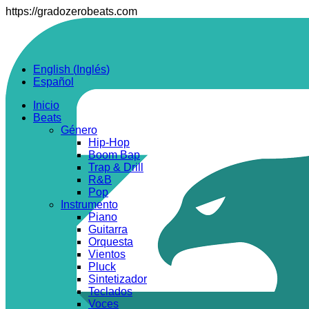
https://gradozerobeats.com
English
(
Inglés
)
Español
Inicio
Beats
Género
Hip-Hop
Boom Bap
Trap & Drill
R&B
Pop
Instrumento
Piano
Guitarra
Orquesta
Vientos
Pluck
Sintetizador
Teclados
Voces