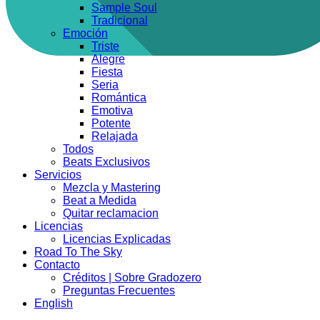
Sample Soul
Tradicional
Emoción
Triste
Alegre
Fiesta
Seria
Romántica
Emotiva
Potente
Relajada
Todos
Beats Exclusivos
Servicios
Mezcla y Mastering
Beat a Medida
Quitar reclamacion
Licencias
Licencias Explicadas
Road To The Sky
Contacto
Créditos | Sobre Gradozero
Preguntas Frecuentes
English