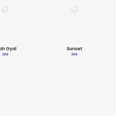
ah Gyal
Sunset
29
€
29
€