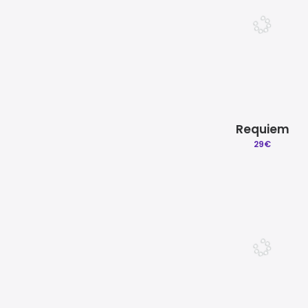
Requiem
29
€