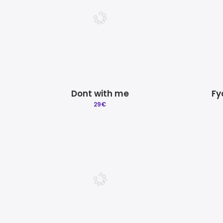
Dont with me
Fy
29
€