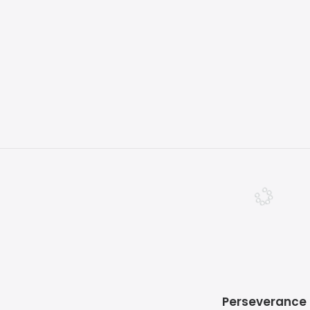
Contacto
Créditos | Sobre
Gradozero
Collapse
Preguntas
29
€
Frecuentes
ENGLISH
Perseverance