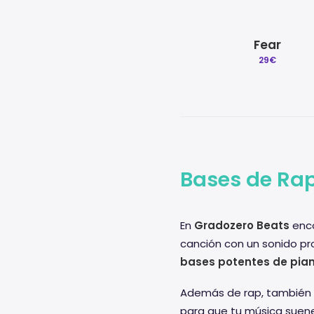
Fear
29
€
Bases de Rap
En
Gradozero Beats
enco
canción con un sonido pr
bases potentes de pia
Además de rap, también 
para que tu música suene 