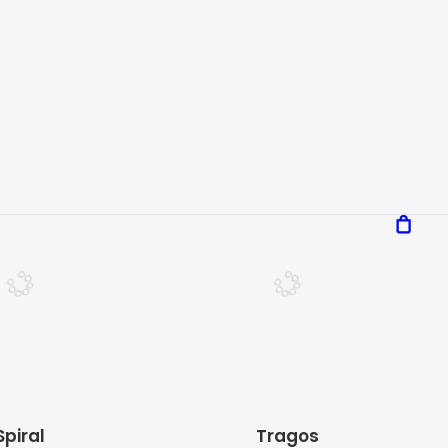
airlane
Forza
29
€
29
€
Spiral
Tragos