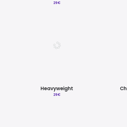
29
€
Heavyweight
Ch
29
€