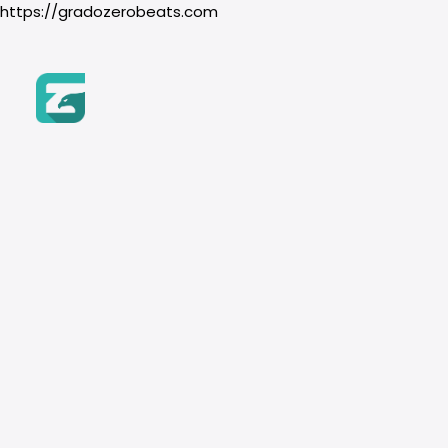
https://gradozerobeats.com
Inicio
Beats
BUSCAR POR NOMBRE
Género
dm
Búsqueda
Hip-Hop
de
Recuerda usar los filtros
Boom Bap
productos
Trap & Drill
R&B
BUSCAR POR GÉNERO
Pop
Instrumento
HIP HOP
BOOM BAP
Piano
TRAP & DRILL
Guitarra
Orquesta