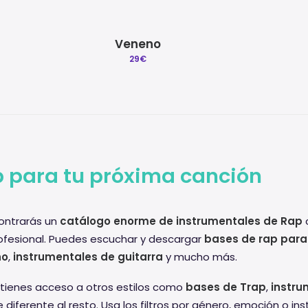
Veneno
29
€
 para tu próxima canción
ntrarás un
catálogo enorme de instrumentales de Rap
c
ofesional. Puedes escuchar y descargar
bases de rap para
no
,
instrumentales de guitarra
y mucho más.
tienes acceso a otros estilos como
bases de Trap
,
instru
diferente al resto. Usa los filtros por género, emoción o i