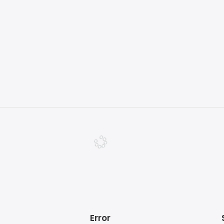
Yellow
F
29
€
Error