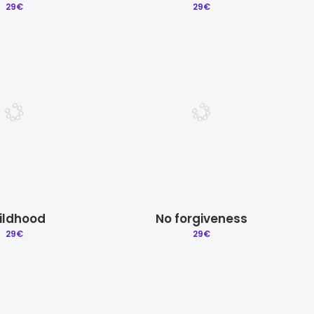
29
€
29
€
ildhood
No forgiveness
29
€
29
€