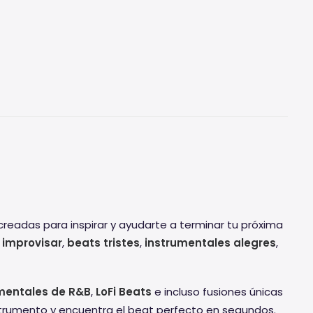
readas para inspirar y ayudarte a terminar tu próxima
 improvisar
,
beats tristes
,
instrumentales alegres
,
mentales de R&B
,
LoFi Beats
e incluso fusiones únicas
nstrumento y encuentra el beat perfecto en segundos.