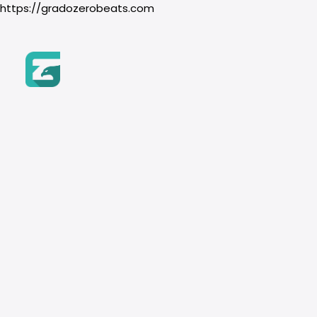
https://gradozerobeats.com
Género
Hip-Hop
Boom Bap
Trap & Drill
R&B
Pop
Instrumento
Piano
Guitarra
Orquesta
Vientos