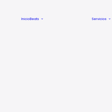
Pluck
Sintetizador
Teclados
Inicio
Beats
Servicios
Voces
Sample Soul
Tradicional
Emoción
Triste
LICENCIA SIN LÍMITES
Alegre
Descarga inmediata
Fiesta
Seria
Romántica
Emotiva
Potente
Relajada