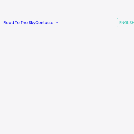
Créditos |
Añadir al carrito
Sobre
Gradozero
Road To The Sky
Contacto
ENGLIS
Preguntas
Frecuentes
PAGO SEGURO
a?
Estás en buenas manos