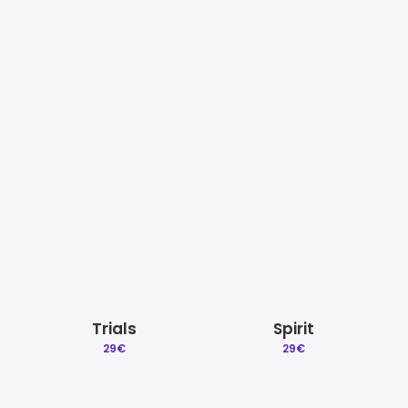
Mezcla y Mastering
Beat a Medida
Quitar reclamacion
Licencias Explicadas
Tombstone
Struggle
29
€
29
€
Créditos | Sobre Gradozero
Preguntas Frecuentes
Trials
Spirit
29
€
29
€