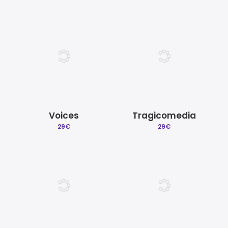
Voices
Tragicomedia
29
€
29
€