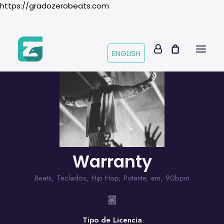
https://gradozerobeats.com
ENGLISH
Warranty
Beats
,
Teclados
,
Hip Hop
,
Potente
,
em
,
90bpm
Tipo de Licencia