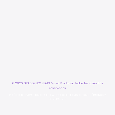
© 2026 GRADOZERO BEATS Music Producer. Todos los derechos
reservados
POLÍTICA DE PRIVACIDAD
|
POLÍTICA DE COOKIES
|
AVISO LEGAL
|
TÉRMINOS Y
CONDICIONES
×