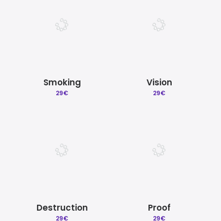
999€.
200€.
Smoking
Vision
29
€
29
€
Destruction
Proof
29
€
29
€