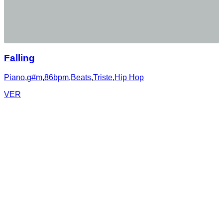
Falling
Piano
,
g#m
,
86bpm
,
Beats
,
Triste
,
Hip Hop
VER