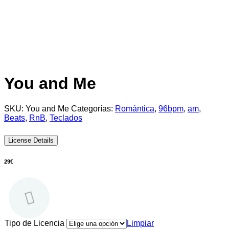
You and Me
SKU:
You and Me
Categorías:
Romántica
,
96bpm
,
am
,
Beats
,
RnB
,
Teclados
License Details
29
€
Tipo de Licencia
Limpiar