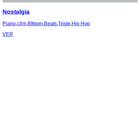
Nostalgia
Piano
,
c#m
,
89bpm
,
Beats
,
Triste
,
Hip Hop
VER