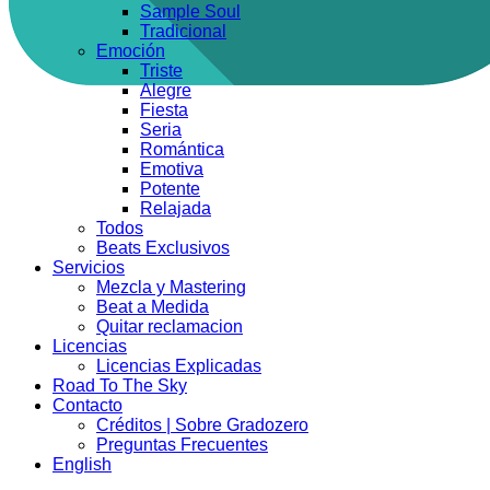
Sample Soul
Tradicional
Emoción
Triste
Alegre
Fiesta
Seria
Romántica
Emotiva
Potente
Relajada
Todos
Beats Exclusivos
Servicios
Mezcla y Mastering
Beat a Medida
Quitar reclamacion
Licencias
Licencias Explicadas
Road To The Sky
Contacto
Créditos | Sobre Gradozero
Preguntas Frecuentes
English