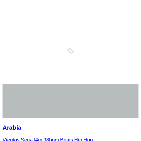
Arabia
Vientos
,
Seria
,
f#m
,
98bpm
,
Beats
,
Hip Hop