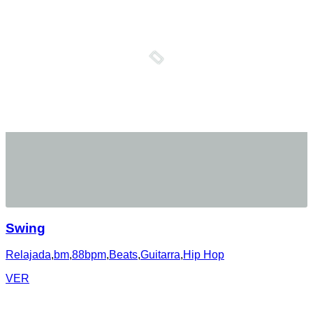
Swing
Relajada
,
bm
,
88bpm
,
Beats
,
Guitarra
,
Hip Hop
VER