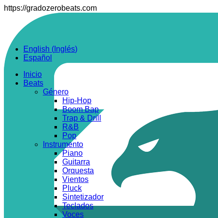
https://gradozerobeats.com
English
(
Inglés
)
Español
Inicio
Beats
Género
Hip-Hop
Boom Bap
Trap & Drill
R&B
Pop
Instrumento
Piano
Guitarra
Orquesta
Vientos
Pluck
Sintetizador
Teclados
Voces