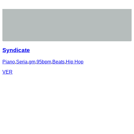
Syndicate
Piano
,
Seria
,
gm
,
95bpm
,
Beats
,
Hip Hop
VER