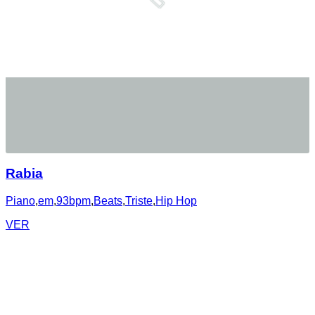
Rabia
Piano
,
em
,
93bpm
,
Beats
,
Triste
,
Hip Hop
VER