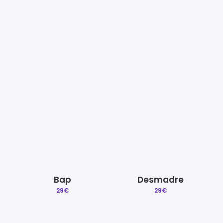
Mezcla y Mastering
Beat a Medida
Quitar reclamacion
Licencias Explicadas
Only way
Sincro
29
€
29
€
Créditos | Sobre Gradozero
Preguntas Frecuentes
Bap
Desmadre
29
€
29
€