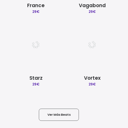
France
Vagabond
29
€
29
€
Starz
Vortex
29
€
29
€
Ver Más Beats