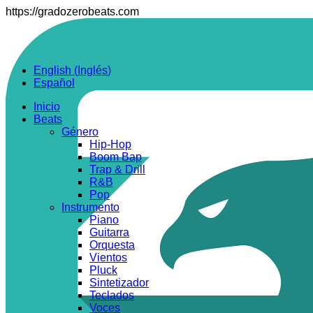
https://gradozerobeats.com
English
(
Inglés
)
Español
Inicio
Beats
Género
Hip-Hop
Boom Bap
Trap & Drill
R&B
Pop
Instrumento
Piano
Guitarra
Orquesta
Vientos
Pluck
Sintetizador
Teclados
Voces