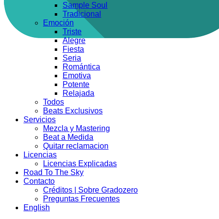
Sample Soul
Tradicional
Emoción
Triste
Alegre
Fiesta
Seria
Romántica
Emotiva
Potente
Relajada
Todos
Beats Exclusivos
Servicios
Mezcla y Mastering
Beat a Medida
Quitar reclamacion
Licencias
Licencias Explicadas
Road To The Sky
Contacto
Créditos | Sobre Gradozero
Preguntas Frecuentes
English