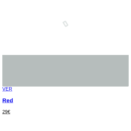
VER
Red
29
€