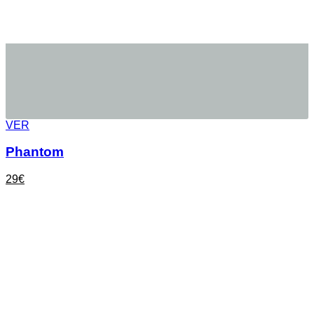
VER
Phantom
29
€