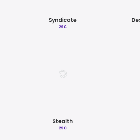
Syndicate
De
29
€
Stealth
29
€