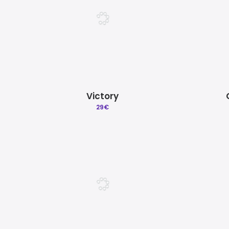
Victory
29
€