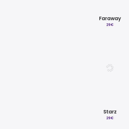
Faraway
29
€
Starz
29
€