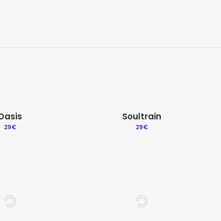
Oasis
Soultrain
29
€
29
€