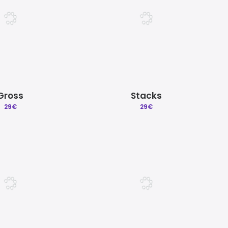
Gross
Stacks
29
€
29
€