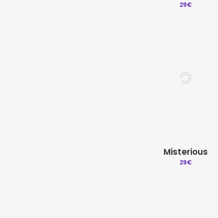
29
€
Misterious
29
€