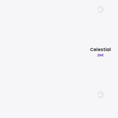
Celestial
29
€