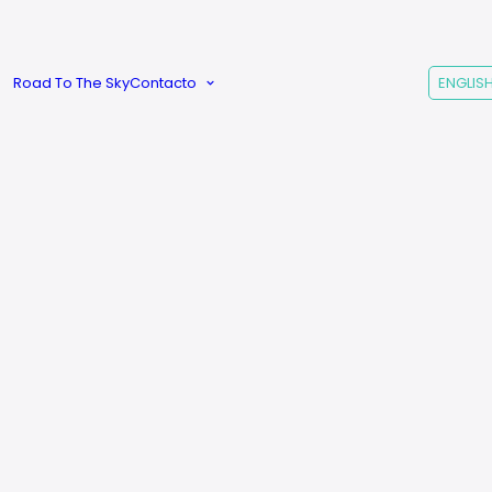
Créditos |
Sobre
Gradozero
Road To The Sky
Contacto
ENGLIS
Preguntas
Frecuentes
eligro
Wutang
29
€
29
€