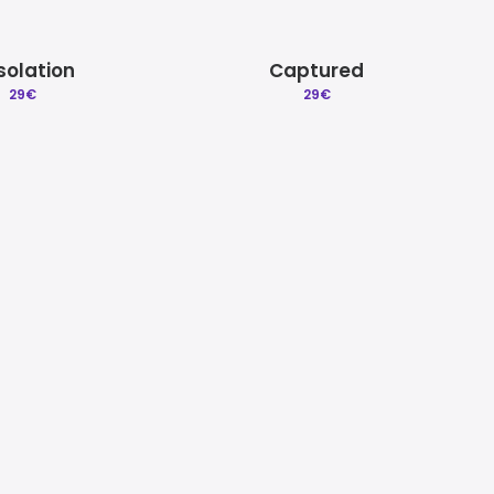
solation
Captured
29
€
29
€