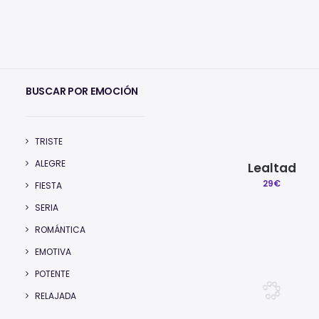
Todos
VOCES
Beats Exclusivos
SAMPLE
BUSCAR POR EMOCIÓN
TRISTE
ALEGRE
Lealtad
29
€
FIESTA
SERIA
ROMÁNTICA
EMOTIVA
POTENTE
RELAJADA