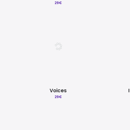
29
€
Voices
29
€