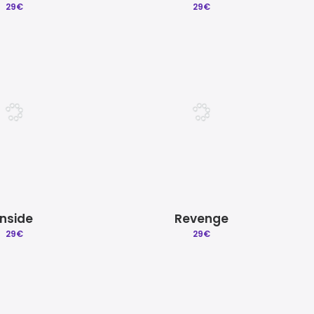
29
€
29
€
Inside
Revenge
29
€
29
€