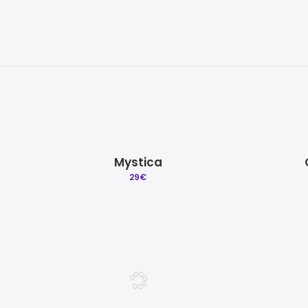
Mystica
29
€