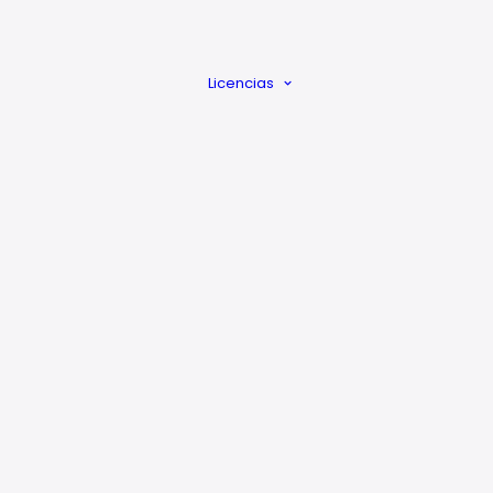
ar Beats?
Mezcla y
Mastering
Licencias
Beat a Medida
Licencias
Explicadas
Quitar
reclamacion
Vulnerable
P
29
€