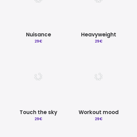
Nuisance
Heavyweight
29
€
29
€
Touch the sky
Workout mood
29
€
29
€