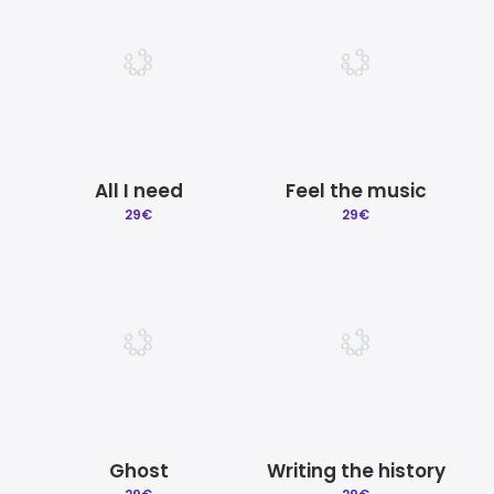
All I need
Feel the music
29
€
29
€
Ghost
Writing the history