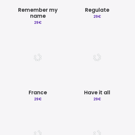
Remember my
Regulate
name
29
€
29
€
France
Have it all
29
€
29
€