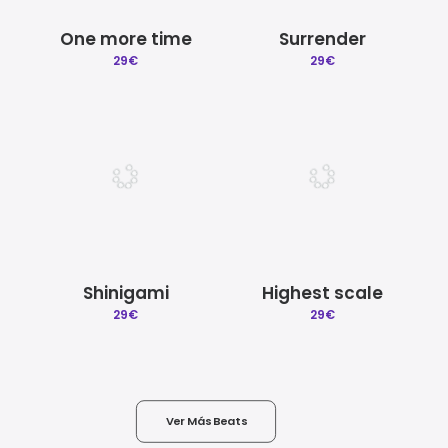
One more time
Surrender
29
€
29
€
Shinigami
Highest scale
29
€
29
€
Ver Más Beats