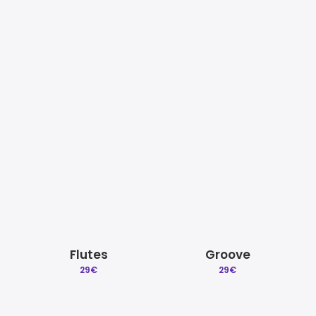
Mezcla y Mastering
Beat a Medida
Quitar reclamacion
Licencias Explicadas
Veneno
Funky
29
€
29
€
Créditos | Sobre Gradozero
Preguntas Frecuentes
Flutes
Groove
29
€
29
€