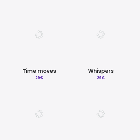
Time moves
Whispers
29
€
29
€