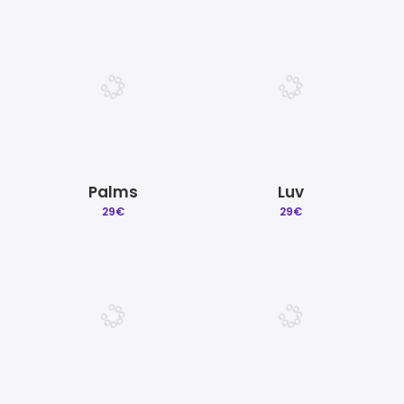
Palms
Luv
29
€
29
€