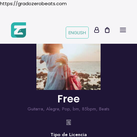
https://gradozerobeats.com
ENGLISH
Free
Guitarra
,
Alegre
,
Pop
,
bm
,
85bpm
,
Beats
Tipo de Licencia