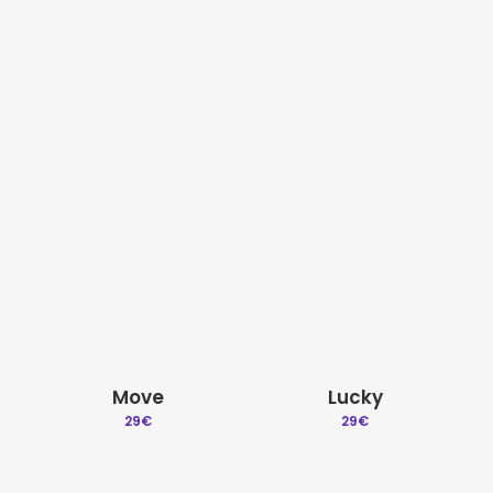
Mezcla y Mastering
Beat a Medida
Quitar reclamacion
Licencias Explicadas
Palms
Birds
29
€
29
€
Créditos | Sobre Gradozero
Preguntas Frecuentes
Move
Lucky
29
€
29
€