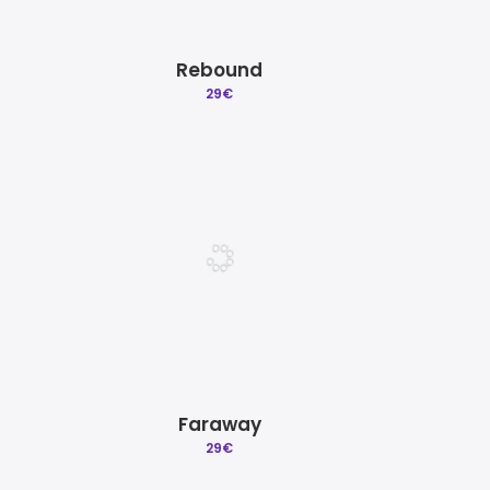
Rebound
29
€
Faraway
29
€