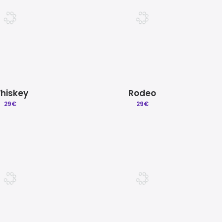
hiskey
Rodeo
29
€
29
€