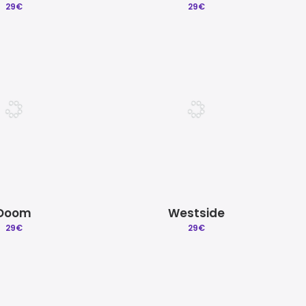
29
€
29
€
Doom
Westside
29
€
29
€