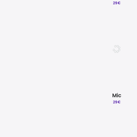
29
€
Mic
29
€