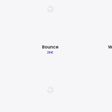
Bounce
W
29
€