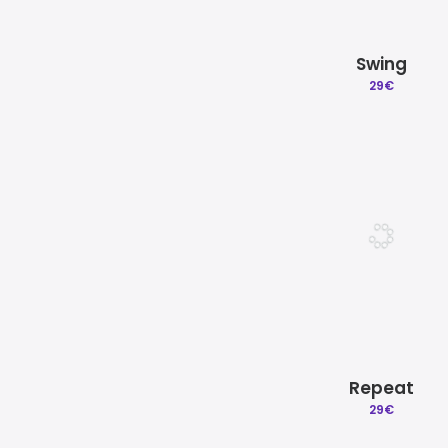
Swing
29
€
Repeat
29
€