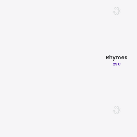
Rhymes
29
€