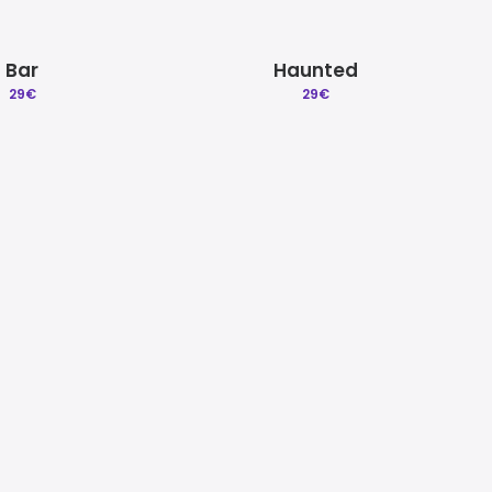
Bar
Haunted
29
€
29
€