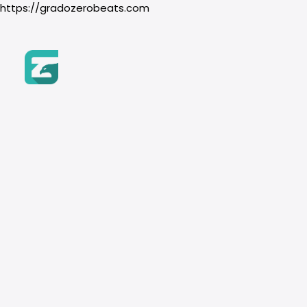
https://gradozerobeats.com
Inicio
Beats
BUSCAR POR NOMBRE
Género
Relajada
Búsqueda
Hip-Hop
de
Recuerda usar los filtros
Boom Bap
productos
Trap & Drill
R&B
BUSCAR POR GÉNERO
Pop
Instrumento
HIP HOP
BOOM BAP
Piano
TRAP & DRILL
Guitarra
Orquesta