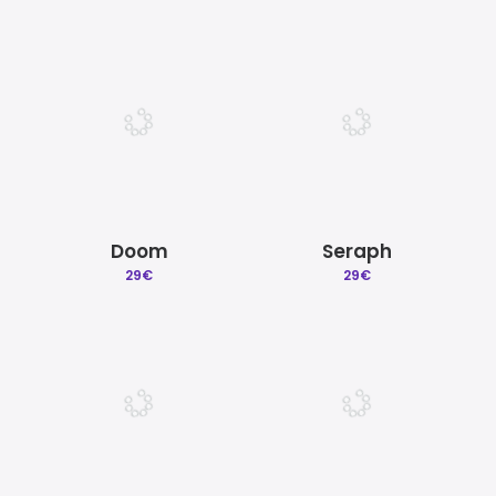
Doom
Seraph
29
€
29
€