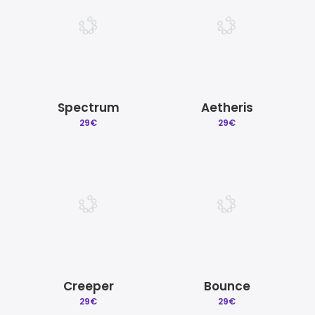
Spectrum
Aetheris
29
€
29
€
Creeper
Bounce
29
€
29
€