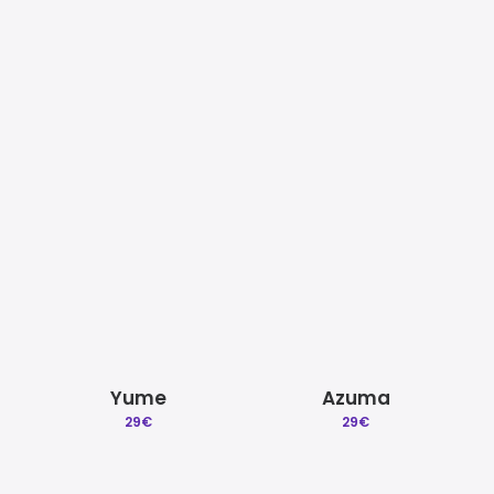
Mezcla y Mastering
Beat a Medida
Quitar reclamacion
Licencias Explicadas
Skids
Someone
29
€
29
€
Créditos | Sobre Gradozero
Preguntas Frecuentes
Yume
Azuma
29
€
29
€